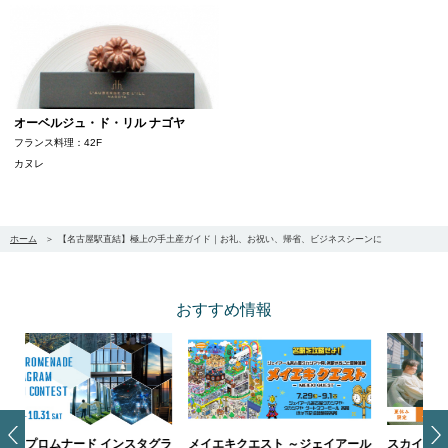
オーベルジュ・ド・リル ナゴヤ
フランス料理：42F
カヌレ
ホーム
【名古屋駅直結】極上の手土産ガイド｜お礼、お祝い、帰省、ビジネスシーンに
おすすめ情報
グラ
メイエキクエスト ～ジェイアール
スカイプロムナード 夏休み小学生
メ