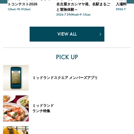
名古屋タカシマヤ発、名駅まるご
入場料無料 キャンペーン
＆
2026.7.21(Tue)~8.31(Mon)
202
と冒険体験～
2026.7.29(Wed)~9.1(Tue)
VIEW ALL
PICK UP
ミッドランドスクエア メンバーズアプリ
ミッドランド
ランチ特集