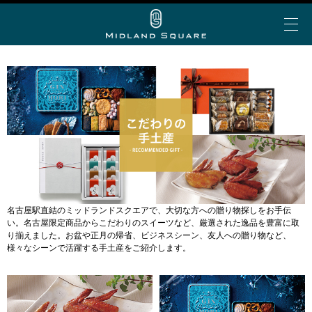
イベント＆トピックス
お知らせ
ミッドランド 夏グルメ
My Story vol.69 デジタ
ミッドランド ランチ
ビアガーデン
ショップ＆レストランを探す
ルブック
ミッドランド 会食・接待
フロアで探す
アトリウムコンサート
こだわりの手土産
名古屋駅直結のミッドランドスクエアで、大切な方への贈り物探しをお手伝
ショップ&レストラン
カテゴリで探す
い。名古屋限定商品からこだわりのスイーツなど、厳選された逸品を豊富に取
半券de得シネマ＆ゴールド/プラチナ会員限定サービ
ミッドランド スクエア シネマ
り揃えました。お盆や正月の帰省、ビジネスシーン、友人への贈り物など、
公共交通機関でお越しの方
ス
50音で探す
様々なシーンで活躍する手土産をご紹介します。
トヨタ自動車ショールーム
大人のブライダル
車でお越しの方
ショップ＆レストラン最新情報
スカイプロムナード
空港からお越しの方
Web MyStory
スカイホールそら
パブリックサービス
ミッドランド スクエア プレミアムマガジンにWeb版
自転車でお越しの方