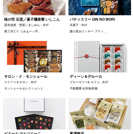
ミッドランドホール・会議室
が登場しました！
駐車場・駐輪場
駐車場・駐輪場
トップ
広報ブログ
エレベーター・エスカレーター
銀行・証券・ATM
旅行代理店
味の司 石昆／棊子麺茶寮 いしこん
パティスリー GIN NO MORI
イベント情報、ショップ最新情報を中心に様々な角度
ランク別サービス内容
総合インフォメーション
昆布佃煮・惣菜／きしめん：B1F
洋菓子：B1F
からミッドランドを綴ってまいります。
English
日本語
简体
繁體
한국어
ご登録手順
奥三河どり うみぁーっ手…
森の恵みクッキー プティ…
クリニック
スクール
イベントスペース
Q＆A（よくあるご質問）
取材・プレスリリース
その他オフィス
お問い合わせ
店舗スタッフ募集
会員利用規約
施設案内
その他お問い合わせ一覧
ビル・コンセプト
よくあるご質問
サロン・ド・モンシェール
ディーン＆デルーカ
展示アート
スイーツ＆サロン：B1F
グローサリー& カフェ：B1F
モンシェールセレクション L
不動農園 紀州南高梅
ピエール マルコリーニ
富澤商店