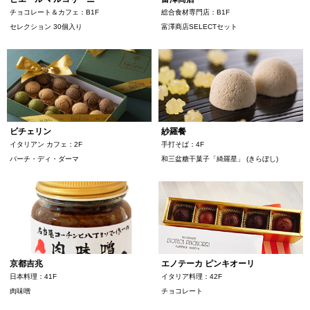
チョコレート＆カフェ：B1F
総合食材専門店：B1F
セレクション 30個入り
富澤商店SELECTセット
ビチェリン
紗羅餐
イタリアン カフェ：2F
手打そば：4F
バーチ・ディ・ダーマ
和三盆糖干菓子「綺羅星」 (きらぼし)
京都吉兆
エノテーカ ピンキオーリ
日本料理：41F
イタリア料理：42F
肉味噌
チョコレート