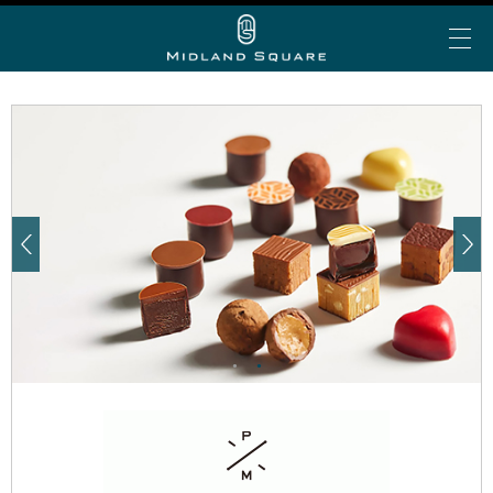
イベント＆トピックス
お知らせ
ミッドランド 夏グルメ
My Story vol.69 デジタ
ミッドランド ランチ
ビアガーデン
ショップ＆レストランを探す
ルブック
ミッドランド 会食・接待
フロアで探す
アトリウムコンサート
こだわりの手土産
ショップ&レストラン
カテゴリで探す
半券de得シネマ＆ゴールド/プラチナ会員限定サービ
ミッドランド スクエア シネマ
公共交通機関でお越しの方
ス
50音で探す
トヨタ自動車ショールーム
大人のブライダル
車でお越しの方
ショップ＆レストラン最新情報
スカイプロムナード
空港からお越しの方
Web MyStory
スカイホールそら
パブリックサービス
ミッドランド スクエア プレミアムマガジンにWeb版
自転車でお越しの方