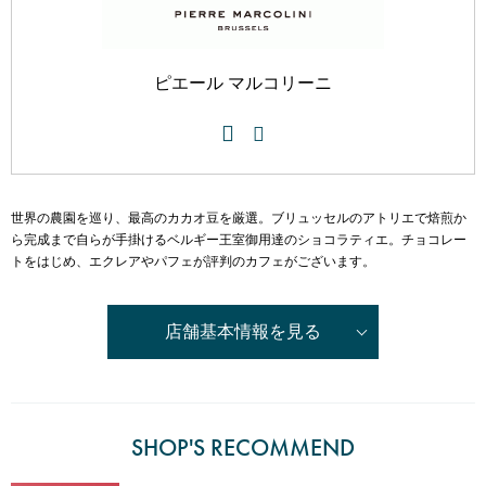
ミッドランドホール・会議室
が登場しました！
駐車場・駐輪場
駐車場・駐輪場
トップ
広報ブログ
エレベーター・エスカレーター
銀行・証券・ATM
旅行代理店
イベント情報、ショップ最新情報を中心に様々な角度
ランク別サービス内容
ピエール マルコリーニ
総合インフォメーション
からミッドランドを綴ってまいります。
English
日本語
简体
繁體
한국어
ご登録手順
クリニック
スクール
イベントスペース
Q＆A（よくあるご質問）
取材・プレスリリース
その他オフィス
お問い合わせ
店舗スタッフ募集
会員利用規約
世界の農園を巡り、最高のカカオ豆を厳選。ブリュッセルのアトリエで焙煎か
施設案内
その他お問い合わせ一覧
ら完成まで自らが手掛けるベルギー王室御用達のショコラティエ。チョコレー
ビル・コンセプト
トをはじめ、エクレアやパフェが評判のカフェがございます。
よくあるご質問
展示アート
店舗基本情報を見る
SHOP'S RECOMMEND