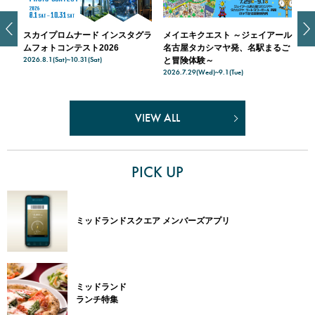
イプロムナード インスタグラ
メイエキクエスト ～ジェイアール
スカイプロム
ォトコンテスト2026
名古屋タカシマヤ発、名駅まるご
入場料無料 
.8.1(Sat)~10.31(Sat)
2026.7.21(Tue)~
と冒険体験～
2026.7.29(Wed)~9.1(Tue)
VIEW ALL
PICK UP
ミッドランドスクエア メンバーズアプリ
ミッドランド
ランチ特集